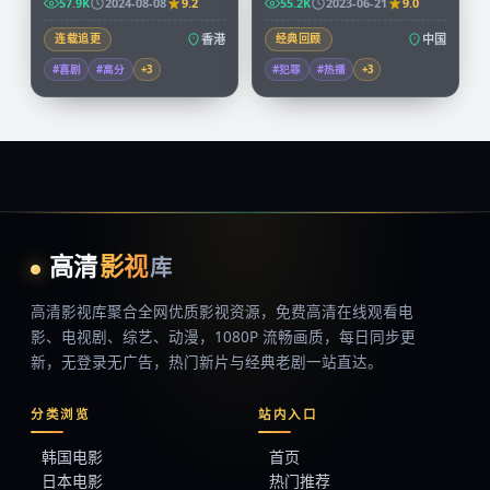
57.9K
2024-08-08
9.2
55.2K
2023-06-21
9.0
连载追更
香港
经典回顾
中国
#喜剧
#高分
+
3
#犯罪
#热播
+
3
高清
影视
库
高清影视库
聚合全网优质影视资源，
免费高清在线观看
电
影、电视剧、综艺、动漫，1080P 流畅画质，每日同步更
新，无登录无广告，热门新片与经典老剧一站直达。
分类浏览
站内入口
韩国电影
首页
日本电影
热门推荐