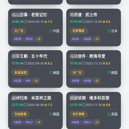
99:17
99:29
城北旧事 · 老街记忆
寒桥渡 · 武士传
CN
JP
80.3K
2024-03-15
7.5
79.9K
2021-12-04
8.6
无广告
中国
犯罪警匪
日本
#剧情
#院线
+
3
#战争
#独播
+
3
69:14
97:58
黑帮王朝 · 五十年代
海风信件 · 跨海寻爱
CN
KR
79.4K
2022-09-30
8.2
79.3K
2022-12-23
8.5
家庭温情
美国
无广告
韩国
#犯罪
#4K
+
3
#爱情
#热播
+
3
58:31
68:22
厨神归来 · 米其林之路
雾都侦探 · 维多利亚案
KR
CN
77.8K
2024-06-08
7.2
75.3K
2023-11-30
8.8
完结剧集
韩国
音乐歌舞
英国
#喜剧
#高分
+
3
#悬疑
#高分
+
3
99:40
99:36