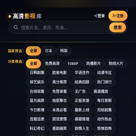
高清
影视
库
登录
注册
搜索
全部
日本
韩国
国家筛选：
分类筛选：
全部
免费高清
1080P
热播新片
院线大片
日韩剧集
欧美电影
华语佳作
动漫专区
综艺娱乐
高分推荐
经典回顾
热门排行
在线观看
免登录看
无广告
高速播放
蓝光画质
独家聚合
正版资源
每日更新
今日新增
本周必看
最新上线
完结剧集
连载追更
甜宠爱情
悬疑推理
动作热血
科幻奇幻
喜剧搞笑
剧情人生
惊悚恐怖