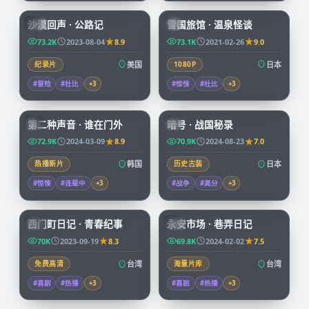
沙漠回声 · 公路记
雪国旅馆 · 温泉怪谈
CN
JP
73.2K
2023-08-04
8.9
73.1K
2021-02-26
9.0
纪录片
美国
1080P
日本
#冒险
#杜比
+
3
#惊悚
#杜比
+
3
72:34
99:04
第二种声音 · 谁在门外
暗号 · 战国秘录
KR
JP
72.9K
2024-03-09
8.9
70.9K
2024-08-23
7.0
热播新片
韩国
历史古装
日本
#惊悚
#连载中
+
3
#战争
#高分
+
3
70:38
99:47
西门町日记 · 青春纪事
永安市场 · 巷弄日记
TW
TW
70K
2023-09-19
8.3
69.8K
2024-02-02
7.5
免费高清
台湾
海量片库
台湾
#喜剧
#热播
+
3
#喜剧
#热播
+
3
99:03
45:53