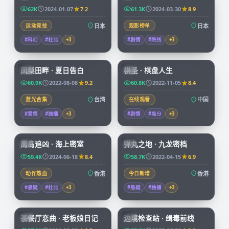
62K
2024-01-07
7.2
61.3K
2024-03-30
8.9
运动竞技
日本
观影榜单
日本
#科幻
#杜比
+
3
#剧情
#院线
+
3
99:21
91:43
凤梨田畔 · 夏日告白
棋圣 · 棋盘人生
TW
CN
60.9K
2022-08-08
9.2
60.8K
2022-11-05
8.4
蓝光合集
台湾
在线观看
中国
#爱情
#独播
+
3
#剧情
#高分
+
3
92:58
99:59
离岛追凶 · 海上密室
弹丸之地 · 九龙密档
HK
HK
59.4K
2024-06-18
8.4
58.7K
2022-04-15
6.9
动作热血
香港
今日新增
香港
#悬疑
#杜比
+
3
#悬疑
#独播
+
3
70:07
52:09
茶餐厅恋曲 · 老板娘日记
边境检查站 · 缉毒前线
HK
CN