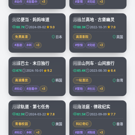
#动作
#连载中
+
3
#爱情
#完结
+
3
59:19
99:39
失忆便当 · 妈妈味道
苏格兰高地 · 古堡幽灵
JP
CN
88.7K
2024-09-02
9.0
88.3K
2022-10-31
7.0
免费高清
日本
高清影院
英国
#喜剧
#4K
+
3
#惊悚
#完结
+
3
99:15
59:04
末班巴士 · 末日独行
阿里山列车 · 山间旅行
KR
TW
87K
2024-10-01
9.2
85.4K
2023-08-30
8.4
高速播放
韩国
一站直达
台湾
#科幻
#连载中
+
3
#冒险
#杜比
+
3
99:57
45:15
月球轨道 · 第七任务
旺角法庭 · 律政纪实
CN
HK
82.9K
2024-03-22
7.8
81.5K
2022-09-09
7.7
青春校园
美国
科幻奇幻
香港
#科幻
#4K
+
3
#剧情
#院线
+
3