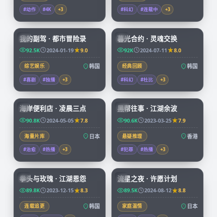
#动作
#4K
+
3
#科幻
#连载中
+
3
56:16
99:50
我的副驾 · 都市冒险录
暮光合约 · 灵魂交换
KR
KR
92.5K
2024-01-19
9.0
92K
2024-07-11
8.0
综艺娱乐
韩国
经典回顾
韩国
#喜剧
#独播
+
3
#科幻
#杜比
+
3
52:28
99:41
海岸便利店 · 凌晨三点
黑帮往事 · 江湖余波
JP
HK
90.8K
2024-05-05
7.8
90.6K
2023-03-25
7.9
海量片库
日本
悬疑推理
香港
#治愈
#热播
+
3
#犯罪
#热播
+
3
99:48
99:55
拳头与玫瑰 · 江湖恩怨
流星之夜 · 许愿计划
KR
JP
89.8K
2023-12-15
8.3
89.5K
2024-08-12
8.8
连载追更
韩国
家庭温情
日本