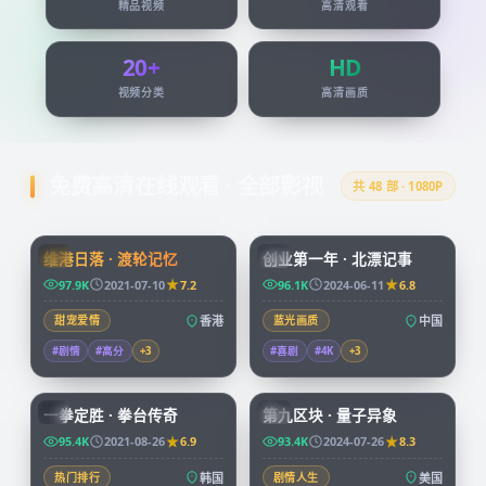
精品视频
高清观看
20+
HD
视频分类
高清画质
免费高清在线观看 · 全部影视
共
48
部 · 1080P
99:24
45:51
维港日落 · 渡轮记忆
创业第一年 · 北漂记事
HK
CN
97.9K
2021-07-10
7.2
96.1K
2024-06-11
6.8
甜宠爱情
香港
蓝光画质
中国
#剧情
#高分
+
3
#喜剧
#4K
+
3
96:07
99:49
一拳定胜 · 拳台传奇
第九区块 · 量子异象
KR
CN
95.4K
2021-08-26
6.9
93.4K
2024-07-26
8.3
热门排行
韩国
剧情人生
美国