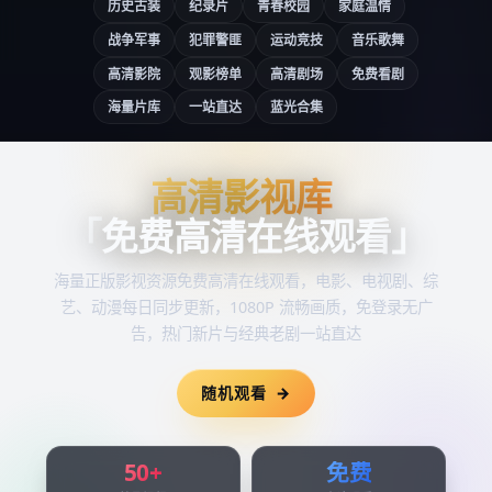
历史古装
纪录片
青春校园
家庭温情
战争军事
犯罪警匪
运动竞技
音乐歌舞
高清影院
观影榜单
高清剧场
免费看剧
海量片库
一站直达
蓝光合集
高清影视库
高清影视库
「
免费高清在线观看
」
海量正版影视资源
免费高清在线观看
，电影、电视剧、综
艺、动漫每日同步更新，1080P 流畅画质，免登录无广
告，热门新片与经典老剧一站直达
随机观看
50+
免费