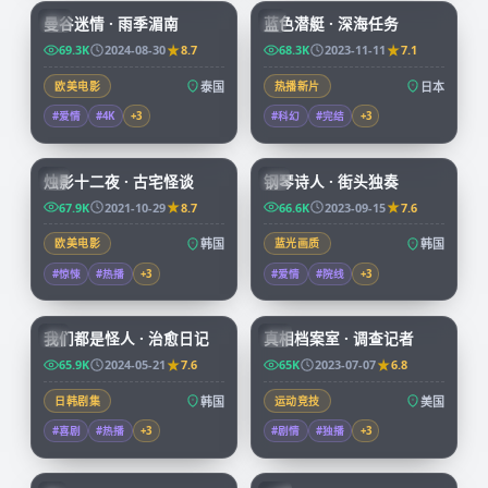
曼谷迷情 · 雨季湄南
蓝色潜艇 · 深海任务
CN
JP
69.3K
2024-08-30
8.7
68.3K
2023-11-11
7.1
欧美电影
泰国
热播新片
日本
#爱情
#4K
+
3
#科幻
#完结
+
3
99:25
67:32
烛影十二夜 · 古宅怪谈
钢琴诗人 · 街头独奏
KR
KR
67.9K
2021-10-29
8.7
66.6K
2023-09-15
7.6
欧美电影
韩国
蓝光画质
韩国
#惊悚
#热播
+
3
#爱情
#院线
+
3
66:08
50:05
我们都是怪人 · 治愈日记
真相档案室 · 调查记者
KR
CN
65.9K
2024-05-21
7.6
65K
2023-07-07
6.8
日韩剧集
韩国
运动竞技
美国
#喜剧
#热播
+
3
#剧情
#独播
+
3
73:38
99:34