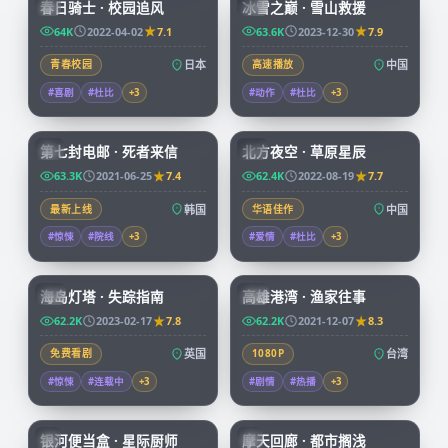
春日骑士 · 校园追风
冰雪之巅 · 雪山救援
JP
CN
64K
2022-04-02
7.1
63.6K
2023-12-30
7.9
青春校园
日本
高速播放
中国
#喜剧
#杜比
+
3
#动作
#杜比
+
3
99:14
99:01
第七封电邮 · 死者来信
北方夜空 · 草原星辰
KR
CN
63.3K
2021-06-25
7.4
62.4K
2022-08-19
7.7
最新上线
韩国
华语佳作
中国
#惊悚
#院线
+
3
#爱情
#杜比
+
3
99:30
99:55
海岛灯塔 · 失踪指南
高雄港湾 · 渔家往事
CN
TW
62.2K
2023-02-17
7.8
62.2K
2021-12-07
8.3
免费看剧
英国
1080P
台湾
#惊悚
#连载中
+
3
#剧情
#热播
+
3
59:46
45:37
银河便当盒 · 星际厨师
摩天回廊 · 都市搁浅
JP
JP